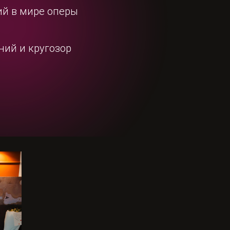
ий в мире оперы
ний и кругозор