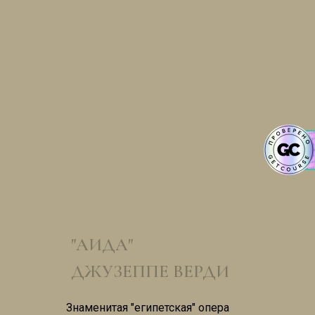
"АИДА"
ДЖУЗЕППЕ ВЕРДИ
Знаменитая "египетская" опера